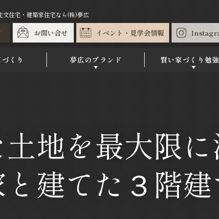
文住宅・建築家住宅なら(株)夢広
求
お問い合せ
イベント・見学会情報
Instag
家づくり
夢広のブランド
賢い家づくり勉
た土地を最大限に
家と建てた３階建