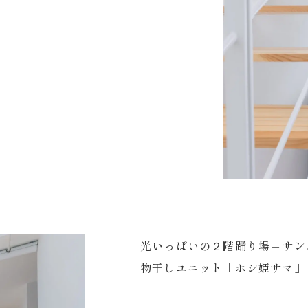
光いっぱいの２階踊り場＝サン
物干しユニット「ホシ姫サマ」