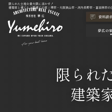
限られた土地を最大限に活かす！
建築家と建てた３階建ての家｜堺市・大阪狭山市・河内長野市・富田林市の注
資料請
夢広の
限られ
建築