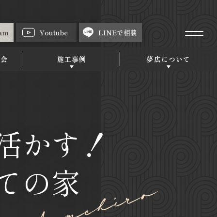
ram
Youtube
LINEで相談
強会
施工事例
夢広について
活かす！
ての家