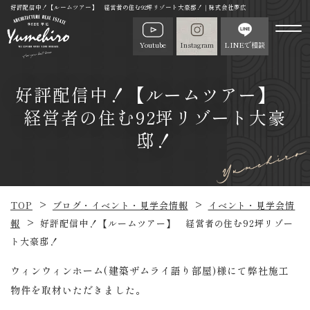
好評配信中！【ルームツアー】 経営者の住む92坪リゾート大豪邸！｜株式会社夢広
Youtube
Instagram
LINEで相談
好評配信中！【ルームツアー】
経営者の住む92坪リゾート大豪
邸！
TOP
ブログ・イベント・見学会情報
イベント・見学会情
報
好評配信中！【ルームツアー】 経営者の住む92坪リゾー
ト大豪邸！
ウィンウィンホーム(建築ザムライ語り部屋)様にて弊社施工
物件を取材いただきました。