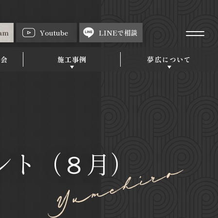
ram
Youtube
LINEで相談
強会
施工事例
夢広について
ント（８月）