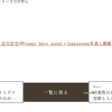
ーリーでUP中♫
住宅(@yume_hiro_garu) • Instagram写真と動画
Next
一覧に戻る
トとデメ
回遊性の
めのポイ
空間も人