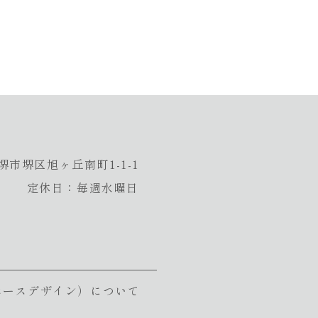
堺市堺区旭ヶ丘南町1-1-1
定休日：毎週水曜日
n（ベースデザイン）について