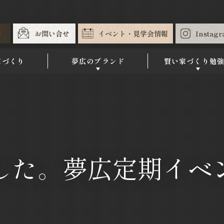
求
お問い合せ
イベント・見学会情報
Instag
家づくり
夢広のブランド
賢い家づくり勉
した。夢広定期イベ